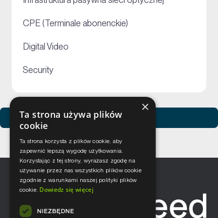
+
+
CPE (Terminale abonenckie)
+
Digital Video
+
Security
×
Ta strona używa plików
Zobacz usługi Netceed
cookie
Ta strona korzysta z plików cookie, aby
zapewnić lepszą wygodę użytkowania.
Korzystając z tej strony, wyrażasz zgodę na
używanie przez nas wszystkich plików cookie
zgodnie z warunkami naszej polityki plików
Dowiedz się więcej
cookie.
NIEZBĘDNE