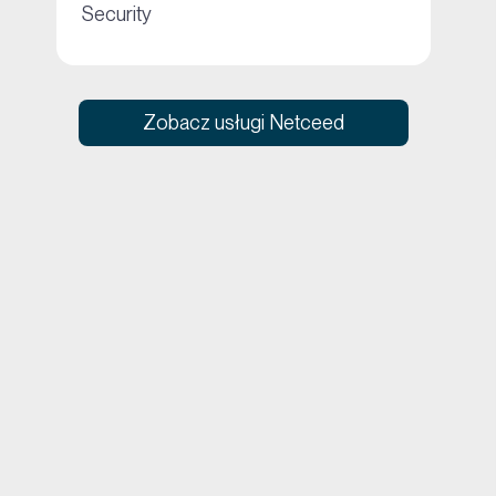
+
Security
Zobacz usługi Netceed