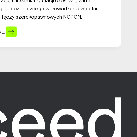
zację infrastruktury stacji czołowej, zanim
dą do bezpiecznego wprowadzenia w pełni
ch łączy szerokopasmowych NGPON.
ktu