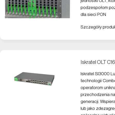
jednostki OLT, kt
podzespołom pozw
dla sieci PON
Szczegóły produ
Iskratel OLT 
Iskratel SI3000 L
technologii Comb
operatorom unikn
przechodzenia na
generacji. Wspie
lub jako zdezagr