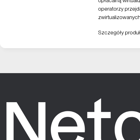
opłacalną wirtuali
operatorzy przej
zwirtualizowany
Szczegóły produ