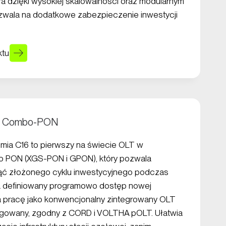
óra dzięki wysokiej skalowalności oraz modularnym
ala na dodatkowe zabezpieczenie inwestycji
ktu
C16 Combo-PON
umia C16 to pierwszy na świecie OLT w
o PON (XGS-PON i GPON), który pozwala
ąć złożonego cyklu inwestycyjnego podczas
 definiowany programowo dostęp nowej
ra pracę jako konwencjonalny zintegrowany OLT
egowany, zgodny z CORD i VOLTHA pOLT. Ułatwia