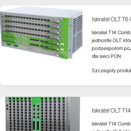
Iskratel OLT T
Iskratel T14 Com
jednostki OLT, kt
podzespołom pozw
dla sieci PON
Szczegóły produ
Iskratel OLT T
Iskratel T14 Com