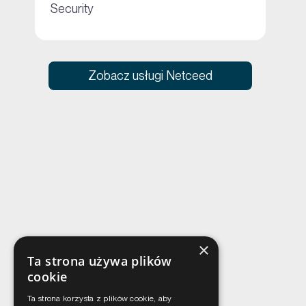
+
Security
Zobacz usługi Netceed
×
Ta strona używa plików
cookie
Ta strona korzysta z plików cookie, aby