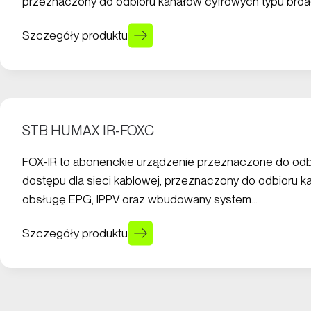
przeznaczony do odbioru kanałów cyfrowych typu broa
Szczegóły produktu
STB HUMAX IR-FOXC
FOX-IR to abonenckie urządzenie przeznaczone do od
dostępu dla sieci kablowej, przeznaczony do odbioru 
obsługę EPG, IPPV oraz wbudowany system…
Szczegóły produktu